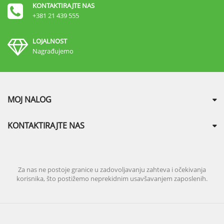
KONTAKTIRAJTE NAS
+381 21 439 555
LOJALNOST
Nagrađujemo
MOJ NALOG
KONTAKTIRAJTE NAS
Za nas ne postoje granice u zadovoljavanju zahteva i očekivanja
korisnika, što postižemo neprekidnim usavšavanjem zaposlenih.