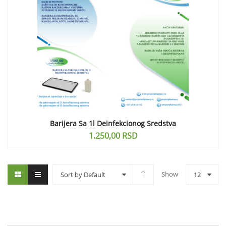
Barijera Sa 1l Deinfekcionog Sredstva
1.250,00
RSD
Show
Sort by Default
12